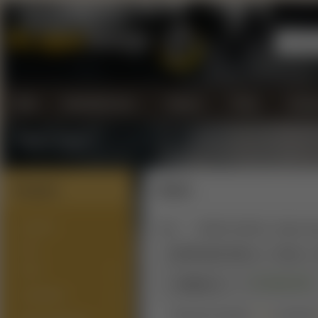
Úvod
Kontaktujte nás...
Doprava
Platba
Všeobe
Vrátenie tovaru
Kategórie
Ovocné
NOVINKY
Úvod
ARÓMY/LONGFILL (Shake'n'Va
SETY
Zoradiť podľa:
Názov
Cena
PODY
∨
Na sklade
(38)
Výrobca
ATOMIZÉRY
Zobrazené produkty
1 - 12
z celkovýc