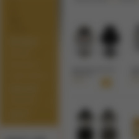
RTA
RDA
RDTA
SUBOHM
PRÍSLUŠENSTVO
PRE ATOMIZÉRY
MODY/GRIPY
PRÍSLUŠENSTVO
AllianceTech Vapor Aston
AMB
RDTA 22mm
RDT
E-LIQUIDY (NÁPLNE)
61,90 €
51,
ARÓMY/LONGFILL
(SHAKE'N'VAPE)
BÁZY/BOOSTRE
DARČEKOVÉ
POUKAZY