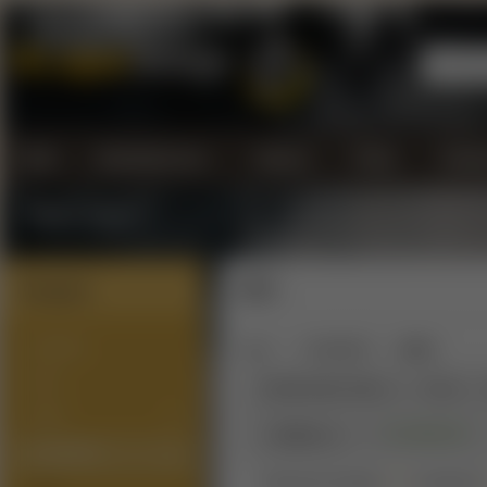
Úvod
Kontaktujte nás...
Doprava
Platba
Všeobe
Vrátenie tovaru
Kategórie
RDTA
NOVINKY
Úvod
ATOMIZÉRY
RDTA
SETY
Zoradiť podľa:
Názov
Cena
PODY
∨
Na sklade
(6)
Výrobca
ATOMIZÉRY
Zobrazené produkty
1 - 9
z celkových