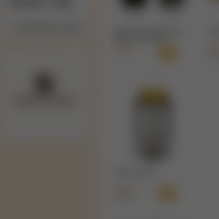
Výrobcovia / značky
Steam Crave Aromamizer
Oum
Supreme V2 RDTA
41,90 €
24,
29,9
DEJAVU RDTA
41,90 €
54,90 €