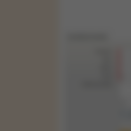
Kontaktný formulár
Priezvisko:
Meno:
Telefón:
E-mail:
Pošlite nám otázku: