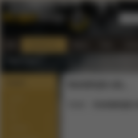
Úvod
Kontaktujte nás...
Doprava
Platba
Všeobe
Vrátenie tovaru
Kontaktujte nás...
Kategórie
NOVINKY
Úvod
Kontaktujte n
SETY
PODY
ATOMIZÉRY