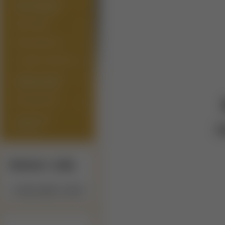
PRÍSLUŠENSTVO
PRE ATOMIZÉRY
MODY/GRIPY
PRÍSLUŠENSTVO
E-LIQUIDY (NÁPLNE)
ARÓMY/LONGFILL
(SHAKE'N'VAPE)
BÁZY/BOOSTRE
DARČEKOVÉ
M
POUKAZY
Výrobcovia / značky