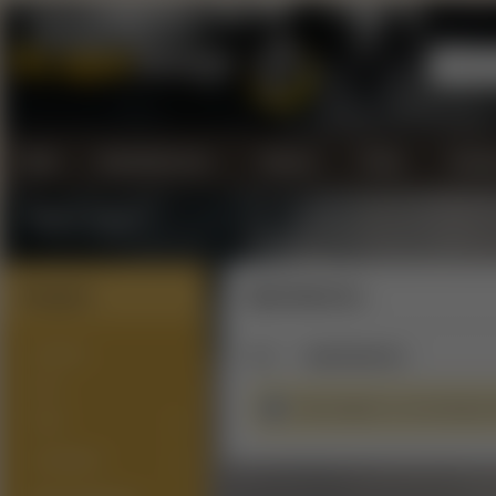
Úvod
Kontaktujte nás...
Doprava
Platba
Všeobe
Vrátenie tovaru
Kategórie
Squid Industries
NOVINKY
Úvod
Squid Industries
SETY
V tejto kategórii sa nenachádzajú 
PODY
ATOMIZÉRY