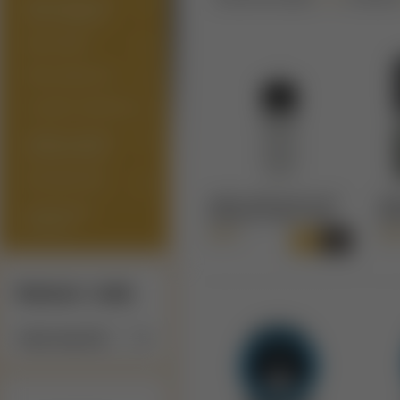
PRÍSLUŠENSTVO
PRE ATOMIZÉRY
MODY/GRIPY
PRÍSLUŠENSTVO
E-LIQUIDY (NÁPLNE)
ARÓMY/LONGFILL
(SHAKE'N'VAPE)
BÁZY/BOOSTRE
VANDY VAPE PULSE 3 BF
VAN
DARČEKOVÉ
SQUONK FĽAŠKA 7,8 ML
95W
POUKAZY
9,90 €
59,
Výrobcovia / značky