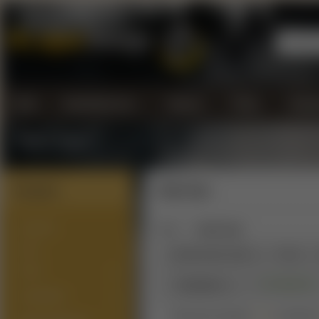
Úvod
Kontaktujte nás...
Doprava
Platba
Všeobe
Vrátenie tovaru
Kategórie
Vandy Vape
NOVINKY
Úvod
Vandy Vape
SETY
Zoradiť podľa:
Názov
Cena
PODY
∨
Na sklade
(6)
Parametre
ATOMIZÉRY
Zobrazené produkty
1 - 12
z celkovýc