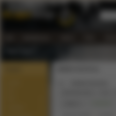
Úvod
Kontaktujte nás...
Doprava
Platba
Všeobe
Vrátenie tovaru
Kategórie
INFAMOUS GOLD MZ line
NOVINKY
Úvod
INFAMOUS GOLD MZ line
SETY
Zoradiť podľa:
Názov
Cena
PODY
∨
Na sklade
(0)
Výrobca
ATOMIZÉRY
Zobrazené produkty
1 - 4
z celkových