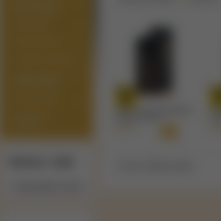
PRÍSLUŠENSTVO
PRE ATOMIZÉRY
MODY/GRIPY
PRÍSLUŠENSTVO
E-LIQUIDY (NÁPLNE)
ARÓMY/LONGFILL
(SHAKE'N'VAPE)
BÁZY/BOOSTRE
Coffee GOLD MZ INFAMOUS
Che
DARČEKOVÉ
10/60ml LongFill
10/6
POUKAZY
14,50 €
14,
Výrobcovia / značky
Na stranu:
produktov.