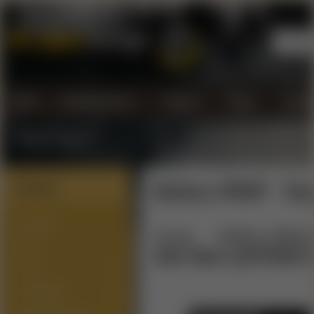
Úvod
Kontaktujte nás...
Doprava
Platba
Všeobe
Vrátenie tovaru
Battery WRAP - Sta
Kategórie
NOVINKY
Úvod
PRÍSLUŠEN
SETY
Star Wars (20700/21
PODY
ATOMIZÉRY