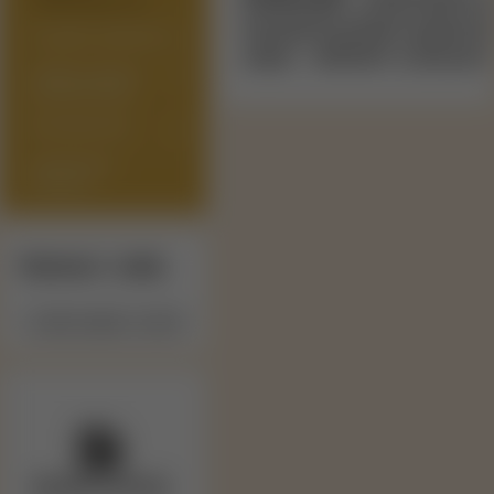
PRÍSLUŠENSTVO
bezpečnostné pokyny 
E-LIQUIDY (NÁPLNE)
obal - WRAP a fénom 
ARÓMY/LONGFILL
(SHAKE'N'VAPE)
BÁZY/BOOSTRE
DARČEKOVÉ
POUKAZY
Výrobcovia / značky