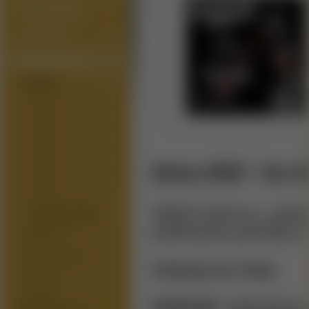
PRÍSLUŠENSTVO
PRE ATOMIZÉRY
MODY/GRIPY
PRÍSLUŠENSTVO
BATÉRIE
18350
18650
20700
Battery WRAP - Star 
21700
26650
WRAP slúži na ,,preb
BATTERY WRAP
poškodený pôvodný oba
NABÍJAČKY
TAŠKY/PÚZDRA
Cena je za 1 kus.
STOJANY
SQUONK
POSTUP
: Odstránte 